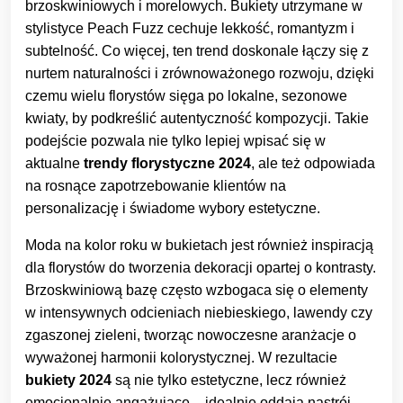
brzoskwiniowych i morelowych. Bukiety utrzymane w
stylistyce Peach Fuzz cechuje lekkość, romantyzm i
subtelność. Co więcej, ten trend doskonale łączy się z
nurtem naturalności i zrównoważonego rozwoju, dzięki
czemu wielu florystów sięga po lokalne, sezonowe
kwiaty, by podkreślić autentyczność kompozycji. Takie
podejście pozwala nie tylko lepiej wpisać się w
aktualne
trendy florystyczne 2024
, ale też odpowiada
na rosnące zapotrzebowanie klientów na
personalizację i świadome wybory estetyczne.
Moda na kolor roku w bukietach jest również inspiracją
dla florystów do tworzenia dekoracji opartej o kontrasty.
Brzoskwiniową bazę często wzbogaca się o elementy
w intensywnych odcieniach niebieskiego, lawendy czy
zgaszonej zieleni, tworząc nowoczesne aranżacje o
wyważonej harmonii kolorystycznej. W rezultacie
bukiety 2024
są nie tylko estetyczne, lecz również
emocjonalnie angażujące – idealnie oddają nastrój