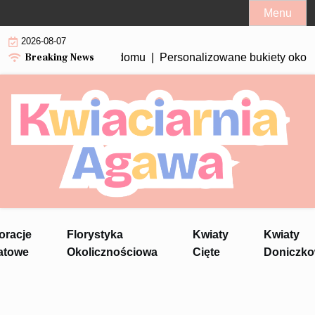
Skip
Menu
to
2026-08-07
content
Breaking News
Personalizowane bukiety okolicznościow
oracje
Florystyka
Kwiaty
Kwiaty
atowe
Okolicznościowa
Cięte
Doniczk