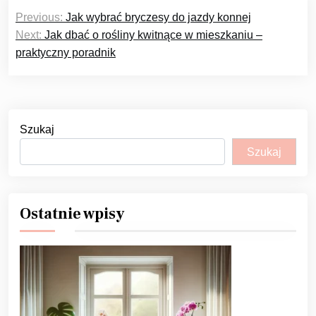
Nawigacja
Previous:
Jak wybrać bryczesy do jazdy konnej
wpisu
Next:
Jak dbać o rośliny kwitnące w mieszkaniu –
praktyczny poradnik
Szukaj
Szukaj
Ostatnie wpisy