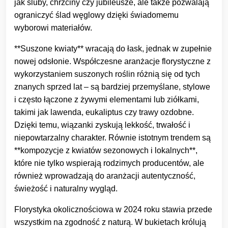
jak śluby, chrzciny czy jubileusze, ale także pozwalają
ograniczyć ślad węglowy dzięki świadomemu
wyborowi materiałów.
**Suszone kwiaty** wracają do łask, jednak w zupełnie
nowej odsłonie. Współczesne aranżacje florystyczne z
wykorzystaniem suszonych roślin różnią się od tych
znanych sprzed lat – są bardziej przemyślane, stylowe
i często łączone z żywymi elementami lub ziółkami,
takimi jak lawenda, eukaliptus czy trawy ozdobne.
Dzięki temu, wiązanki zyskują lekkość, trwałość i
niepowtarzalny charakter. Równie istotnym trendem są
**kompozycje z kwiatów sezonowych i lokalnych**,
które nie tylko wspierają rodzimych producentów, ale
również wprowadzają do aranżacji autentyczność,
świeżość i naturalny wygląd.
Florystyka okolicznościowa w 2024 roku stawia przede
wszystkim na zgodność z naturą. W bukietach królują