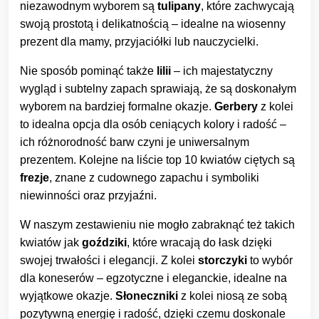
niezawodnym wyborem są
tulipany
, które zachwycają
swoją prostotą i delikatnością – idealne na wiosenny
prezent dla mamy, przyjaciółki lub nauczycielki.
Nie sposób pominąć także
lilii
– ich majestatyczny
wygląd i subtelny zapach sprawiają, że są doskonałym
wyborem na bardziej formalne okazje.
Gerbery
z kolei
to idealna opcja dla osób ceniących kolory i radość –
ich różnorodność barw czyni je uniwersalnym
prezentem. Kolejne na liście top 10 kwiatów ciętych są
frezje
, znane z cudownego zapachu i symboliki
niewinności oraz przyjaźni.
W naszym zestawieniu nie mogło zabraknąć też takich
kwiatów jak
goździki
, które wracają do łask dzięki
swojej trwałości i elegancji. Z kolei
storczyki
to wybór
dla koneserów – egzotyczne i eleganckie, idealne na
wyjątkowe okazje.
Słoneczniki
z kolei niosą ze sobą
pozytywną energię i radość, dzięki czemu doskonale