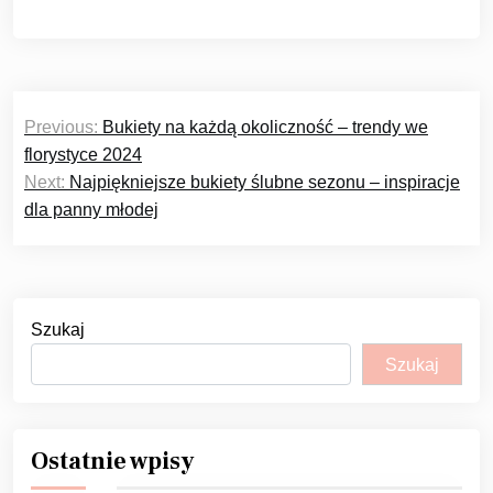
Nawigacja
Previous:
Bukiety na każdą okoliczność – trendy we
wpisu
florystyce 2024
Next:
Najpiękniejsze bukiety ślubne sezonu – inspiracje
dla panny młodej
Szukaj
Szukaj
Ostatnie wpisy