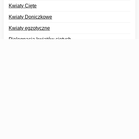
Kwiaty Cięte
Kwiaty Doniczkowe
Kwiaty egzotyczne
Pielęgnacja kwiatów ciętych
Pielęgnacja Roślin
Pielęgnacja roślin doniczkowych
Poradnik Ogrodnika
Rośliny cieniolubne
Rośliny kwitnące w domu
Trendy Florystyczne