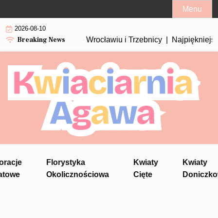
Skip
Menu
to
2026-08-10
content
Breaking News
ka i leczenie we Wrocławiu i Trzebnicy |
Najpiękniejsze rośl
oracje
Florystyka
Kwiaty
Kwiaty
atowe
Okolicznościowa
Cięte
Doniczk