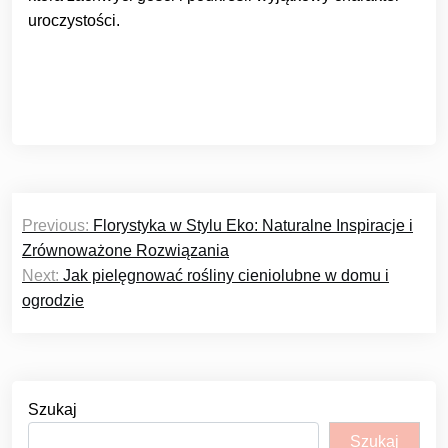
uroczystości.
Nawigacja
Previous:
Florystyka w Stylu Eko: Naturalne Inspiracje i
wpisu
Zrównoważone Rozwiązania
Next:
Jak pielęgnować rośliny cieniolubne w domu i
ogrodzie
Szukaj
Szukaj