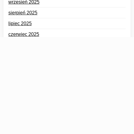
wrzesień 2025
sierpień 2025
lipiec 2025
czerwiec 2025
maj 2025
kwiecień 2025
Kategorie
Bez kategorii
Bukiety Okolicznościowe
Bukiety Ślubne
Dekoracje Kwiatowe