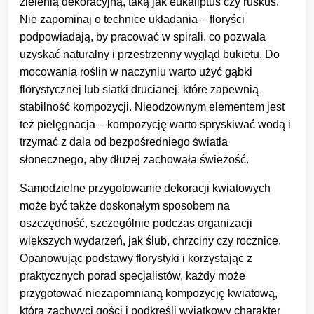
zielenią dekoracyjną, taką jak eukaliptus czy ruskus.
Nie zapominaj o technice układania – floryści
podpowiadają, by pracować w spirali, co pozwala
uzyskać naturalny i przestrzenny wygląd bukietu. Do
mocowania roślin w naczyniu warto użyć gąbki
florystycznej lub siatki drucianej, które zapewnią
stabilność kompozycji. Nieodzownym elementem jest
też pielęgnacja – kompozycję warto spryskiwać wodą i
trzymać z dala od bezpośredniego światła
słonecznego, aby dłużej zachowała świeżość.
Samodzielne przygotowanie dekoracji kwiatowych
może być także doskonałym sposobem na
oszczędność, szczególnie podczas organizacji
większych wydarzeń, jak ślub, chrzciny czy rocznice.
Opanowując podstawy florystyki i korzystając z
praktycznych porad specjalistów, każdy może
przygotować niezapomnianą kompozycję kwiatową,
która zachwyci gości i podkreśli wyjątkowy charakter