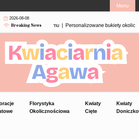
Skip
Menu
to
2026-08-08
content
Breaking News
Personalizowane bukiety okolicznościowe – tr
oracje
Florystyka
Kwiaty
Kwiaty
atowe
Okolicznościowa
Cięte
Doniczk