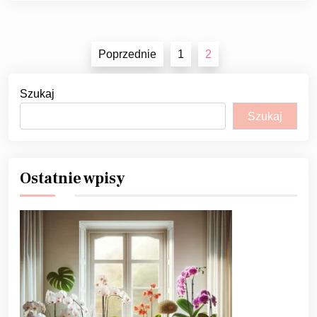
Stronicowanie
Poprzednie
1
2
wpisów
Szukaj
Szukaj
Ostatnie wpisy